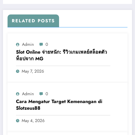
RELATED POSTS
Admin
0
Slot Online จ่ายหนัก: รีวิวเกมเพลย์สล็อตตัว
ท็อปจาก MG
May 7, 2026
Admin
0
Cara Mengatur Target Kemenangan di
Slotzeus88
May 4, 2026