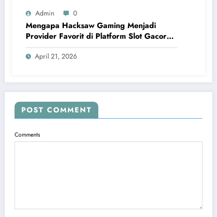
Admin
0
Mengapa Hacksaw Gaming Menjadi
Provider Favorit di Platform Slot Gacor
Indonesia
April 21, 2026
POST COMMENT
Comments