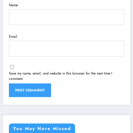
Name
Email
Save my name, email, and website in this browser for the next time I
comment.
You May Have Missed