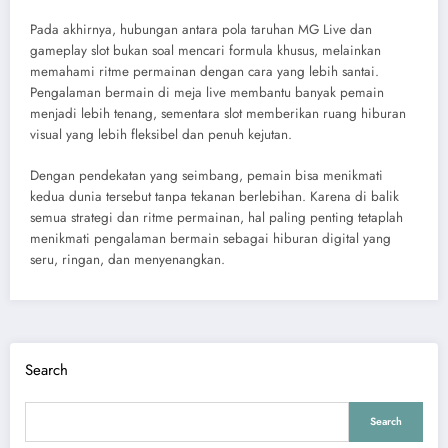
Pada akhirnya, hubungan antara pola taruhan MG Live dan
gameplay slot bukan soal mencari formula khusus, melainkan
memahami ritme permainan dengan cara yang lebih santai.
Pengalaman bermain di meja live membantu banyak pemain
menjadi lebih tenang, sementara slot memberikan ruang hiburan
visual yang lebih fleksibel dan penuh kejutan.
Dengan pendekatan yang seimbang, pemain bisa menikmati
kedua dunia tersebut tanpa tekanan berlebihan. Karena di balik
semua strategi dan ritme permainan, hal paling penting tetaplah
menikmati pengalaman bermain sebagai hiburan digital yang
seru, ringan, dan menyenangkan.
Search
Search