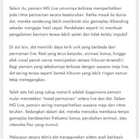
Selain itu, pemain MG Live umumnya terbiasa memperhatikan
pola ritme permainan secara keseluruhan. Ketika masuk ke dunia
slot, mereka cenderung lebih menikmati alur gameplay dibanding
sekadar mengejar hasil cepat. Pendekatan seperti ini membuat
pengalaman bermain terasa lebih santai dan tidak terlalu impulsif.
Di sisi lain, slot memiliki daya tarik unik yang berbeda dari
permainan live. Reel yang terus berputar, animasi bonus, hingga
efek visual penuh warna menciptakan sensasi hiburan tersendiri.
Bagi pemain yang sebelumnya terbiasa dengan suasana meja live,
slot sering terasa seperti bentuk hiburan yang lebih ringan namun
tetap menegangkan.
Salah satu hal yang cukup menarik adalah bagaimana pemain
mulai memetakan “mood permainan” antara live dan slot. Dalam
MG Live, pemain sering memperhatikan suasana meja dan ritme
taruhan. Sedangkan dalam slot, mereka mencoba membaca tempo
gameplay berdasarkan frekuensi bonus, perubahan animasi, atau
intensitas fitur yang muncul.
Walaupun secara teknis slot menggunakan sistem acak berbasis