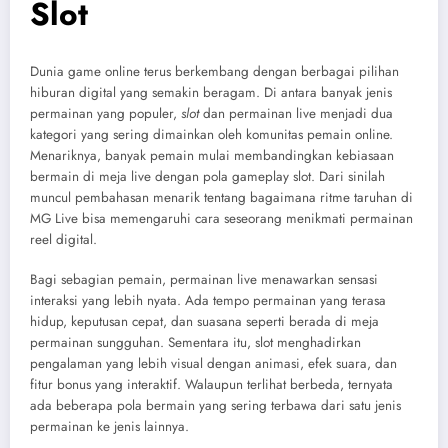
Slot
Dunia game online terus berkembang dengan berbagai pilihan
hiburan digital yang semakin beragam. Di antara banyak jenis
permainan yang populer,
slot
dan permainan live menjadi dua
kategori yang sering dimainkan oleh komunitas pemain online.
Menariknya, banyak pemain mulai membandingkan kebiasaan
bermain di meja live dengan pola gameplay slot. Dari sinilah
muncul pembahasan menarik tentang bagaimana ritme taruhan di
MG Live bisa memengaruhi cara seseorang menikmati permainan
reel digital.
Bagi sebagian pemain, permainan live menawarkan sensasi
interaksi yang lebih nyata. Ada tempo permainan yang terasa
hidup, keputusan cepat, dan suasana seperti berada di meja
permainan sungguhan. Sementara itu, slot menghadirkan
pengalaman yang lebih visual dengan animasi, efek suara, dan
fitur bonus yang interaktif. Walaupun terlihat berbeda, ternyata
ada beberapa pola bermain yang sering terbawa dari satu jenis
permainan ke jenis lainnya.